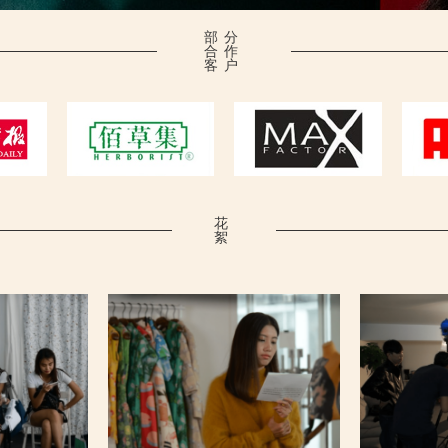
部分
合作
客户
花
絮